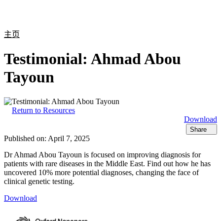
产
应用
关
Login
Search
View your cart
品
领域
于
主页
Testimonial: Ahmad Abou
Tayoun
Return to Resources
Download
Share
Published on:
April 7, 2025
Dr Ahmad Abou Tayoun is focused on improving diagnosis for
patients with rare diseases in the Middle East. Find out how he has
uncovered 10% more potential diagnoses, changing the face of
clinical genetic testing.
Download