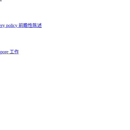
ery policy
前瞻性陈述
opore 工作