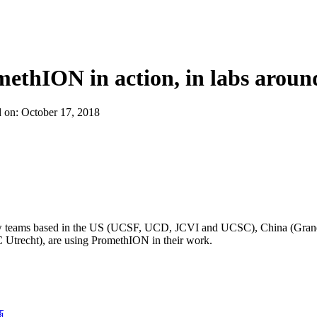
ethION in action, in labs aroun
d on:
October 17, 2018
 teams based in the US (UCSF, UCD, JCVI and UCSC), China (Gran
Utrecht), are using PromethION in their work.
商