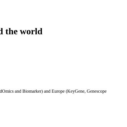
Login
Search
View your cart
d the world
dOmics and Biomarker) and Europe (KeyGene, Genescope