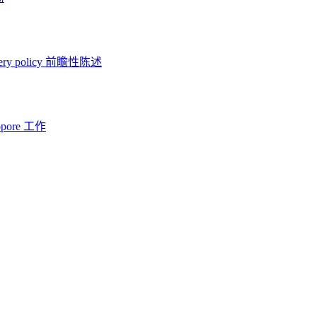
ery policy
前瞻性陈述
opore 工作