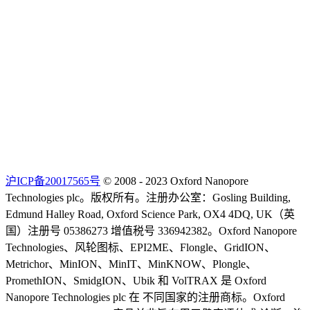
沪ICP备20017565号
© 2008 - 2023 Oxford Nanopore
Technologies plc。版权所有。注册办公室：Gosling Building,
Edmund Halley Road, Oxford Science Park, OX4 4DQ, UK（英
国）注册号 05386273 增值税号 336942382。Oxford Nanopore
Technologies、风轮图标、EPI2ME、Flongle、GridION、
Metrichor、MinION、MinIT、MinKNOW、Plongle、
PromethION、SmidgION、Ubik 和 VolTRAX 是 Oxford
Nanopore Technologies plc 在 不同国家的注册商标。Oxford