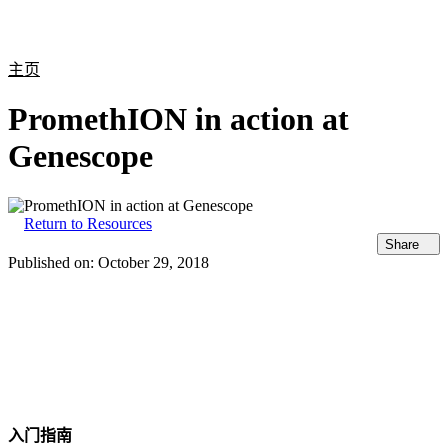
产
应用
关
Login
Search
View your cart
品
领域
于
主页
PromethION in action at
Genescope
Return to Resources
Share
Published on:
October 29, 2018
入门指南