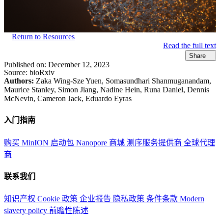
Return to Resources
Read the full text
Share
Published on:
December 12, 2023
Source:
bioRxiv
Authors:
Zaka Wing-Sze Yuen, Somasundhari Shanmuganandam,
Maurice Stanley, Simon Jiang, Nadine Hein, Runa Daniel, Dennis
McNevin, Cameron Jack, Eduardo Eyras
入门指南
购买 MinION 启动包
Nanopore 商城
测序服务提供商
全球代理
商
联系我们
知识产权
Cookie 政策
企业报告
隐私政策
条件条款
Modern
slavery policy
前瞻性陈述