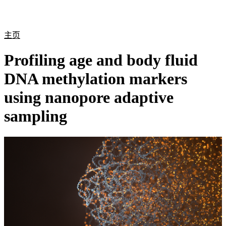
产
应用
关
Login
Search
View your cart
品
领域
于
主页
Profiling age and body fluid
DNA methylation markers
using nanopore adaptive
sampling