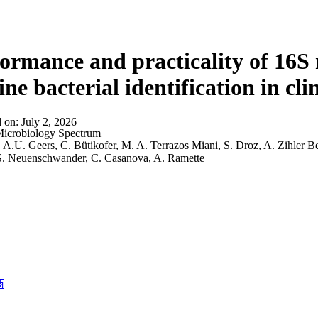
ormance and practicality of 16S
ine bacterial identification in cli
d on:
July 2, 2026
icrobiology Spectrum
:
A.U. Geers, C. Bütikofer, M. A. Terrazos Miani, S. Droz, A. Zihler Ber
 S. Neuenschwander, C. Casanova, A. Ramette
商