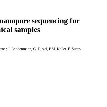
Login
View your cart
 nanopore sequencing for
nical samples
ner, I. Lendenmann, C. Hirzel, P.M. Keller, F. Suter-