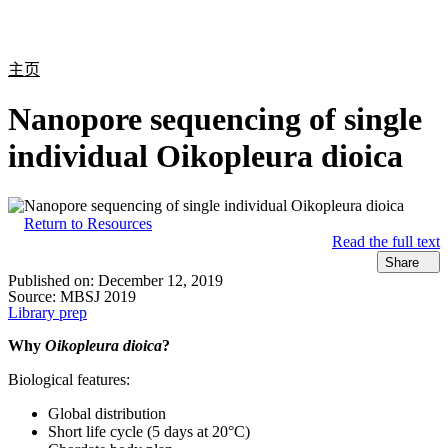
产
应用
关
Login
Search
View your cart
品
领域
于
主页
Nanopore sequencing of single
individual Oikopleura dioica
Return to Resources
Read the full text
Share
Published on:
December 12, 2019
Source:
MBSJ 2019
Library prep
Why
Oikopleura dioica
?
Biological features:
Global distribution
Short life cycle (5 days at 20°C)