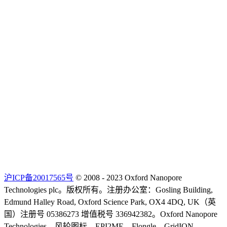
沪ICP备20017565号
© 2008 - 2023 Oxford Nanopore
Technologies plc。版权所有。注册办公室：Gosling Building,
Edmund Halley Road, Oxford Science Park, OX4 4DQ, UK（英
国）注册号 05386273 增值税号 336942382。Oxford Nanopore
Technologies、风轮图标、EPI2ME、Flongle、GridION、