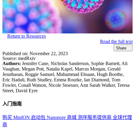
Return to Resources
Read the full text
Share
Published on:
November 22, 2023
Source:
medRxiv
Authors:
Jennifer Cane, Nicholas Sanderson, Sophie Barnett, Ali
Vaughan, Megan Pott, Natalia Kapel, Marcus Morgan, Gerald
Jesuthasan, Reggie Samuel, Muhammad Ehsaan, Hugh Boothe,
Eric Haduli, Ruth Studley, Emma Rourke, Ian Diamond, Tom
Fowler, Conall Watson, Nicole Stoesser, Ann Sarah Walker, Teresa
Street, David Eyre
入门指南
购买 MinION 启动包
Nanopore 商城
测序服务提供商
全球代理
商