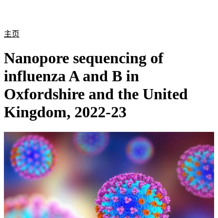
产
应用
关
Login
Search
View your cart
品
领域
于
主页
Nanopore sequencing of
influenza A and B in
Oxfordshire and the United
Kingdom, 2022-23