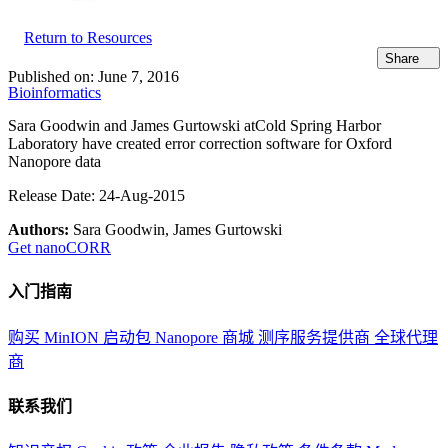
Return to Resources
Share
Published on:
June 7, 2016
Bioinformatics
Sara Goodwin and James Gurtowski at
Cold Spring Harbor
Laboratory have created error correction software for Oxford
Nanopore data
Release Date: 24-Aug-2015
Authors:
Sara Goodwin, James Gurtowski
Get nanoCORR
入门指南
购买 MinION 启动包
Nanopore 商城
测序服务提供商
全球代理
商
联系我们