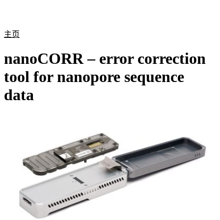
产
应用
关
Login
Search
View your cart
品
领域
于
主页
nanoCORR – error correction
tool for nanopore sequence
data