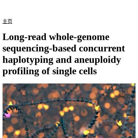
产
应用
关
Login
Search
View your cart
品
领域
于
主页
Long-read whole-genome
sequencing-based concurrent
haplotyping and aneuploidy
profiling of single cells