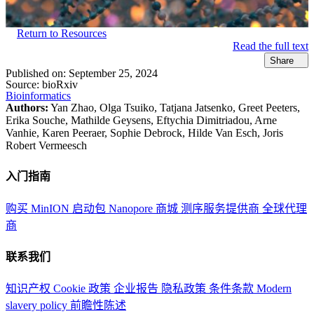
Return to Resources
Read the full text
Share
Published on:
September 25, 2024
Source:
bioRxiv
Bioinformatics
Authors:
Yan Zhao, Olga Tsuiko, Tatjana Jatsenko, Greet Peeters,
Erika Souche, Mathilde Geysens, Eftychia Dimitriadou, Arne
Vanhie, Karen Peeraer, Sophie Debrock, Hilde Van Esch, Joris
Robert Vermeesch
入门指南
购买 MinION 启动包
Nanopore 商城
测序服务提供商
全球代理
商
联系我们
知识产权
Cookie 政策
企业报告
隐私政策
条件条款
Modern
slavery policy
前瞻性陈述