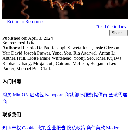
Return to Resources
Read the full text
Share
Published on:
April 3, 2024
Source:
medRxiv
Authors:
Ricardo De Paoli-Iseppi, Shweta Joshi, Josie Gleeson,
Yair David Joseph Prawer, Yupei You, Ria Agarwal, Anran Li,
Anthea Hull, Eloise Marie Whitehead, Yoonji Seo, Rhea Kujawa,
Raphael Chang, Mriga Dutt, Catriona McLean, Benjamin Leo
Parker, Michael Ben Clark
入门指南
购买 MinION 启动包
Nanopore 商城
测序服务提供商
全球代理
商
联系我们
知识产权
Cookie 政策
企业报告
隐私政策
条件条款
Modern