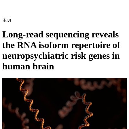
产
应用
关
Login
Search
View your cart
品
领域
于
主页
Long-read sequencing reveals
the RNA isoform repertoire of
neuropsychiatric risk genes in
human brain