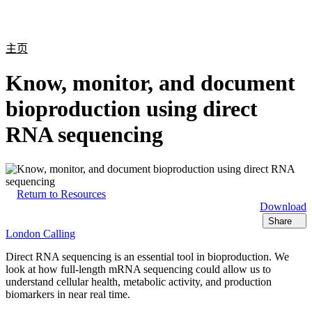
产
应用
关
Login
Search
View your cart
品
领域
于
主页
Know, monitor, and document
bioproduction using direct
RNA sequencing
Return to Resources
Download
Share
London Calling
Direct RNA sequencing is an essential tool in bioproduction. We
look at how full-length mRNA sequencing could allow us to
understand cellular health, metabolic activity, and production
biomarkers in near real time.