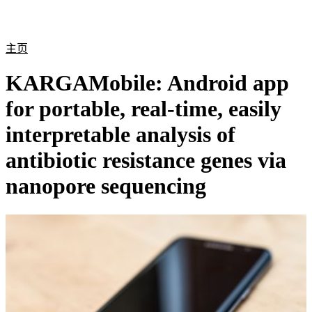
产
应用
关
Login
Search
View your cart
品
领域
于
主页
KARGAMobile: Android app
for portable, real-time, easily
interpretable analysis of
antibiotic resistance genes via
nanopore sequencing