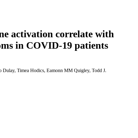
Login
Search
View your cart
 activation correlate with
oms in COVID-19 patients
ario Dulay, Timea Hodics, Eamonn MM Quigley, Todd J.