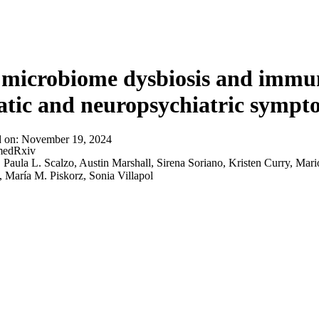
microbiome dysbiosis and immune
tic and neuropsychiatric sympt
d on:
November 19, 2024
edRxiv
:
Paula L. Scalzo, Austin Marshall, Sirena Soriano, Kristen Curry, M
 María M. Piskorz, Sonia Villapol