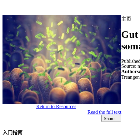
产品
应用领域
关于
主页
Gut 
soma
Publishe
Source:
m
Authors
Treangen,
Return to Resources
Read the full text
Share
入门指南