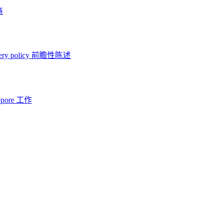
商
ery policy
前瞻性陈述
opore 工作