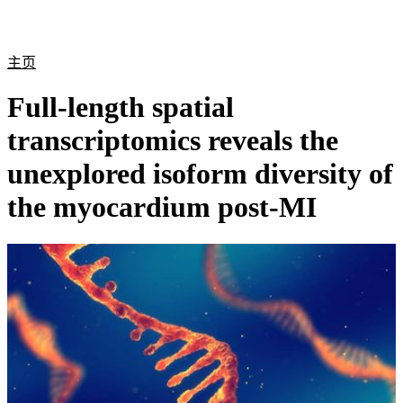
产
应用
关
Login
Search
View your cart
品
领域
于
主页
Full-length spatial
transcriptomics reveals the
unexplored isoform diversity of
the myocardium post-MI