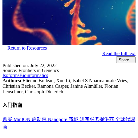
Return to Resources
Read the full text
Share
Published on:
July 22, 2022
Source:
Frontiers in Genetics
Isoforms
Bioinformatics
Authors:
Etienne Boileau, Xue Li, Isabel S Naarmann-de Vries,
Christian Becker, Ramona Casper, Janine Altmüller, Florian
Leuschner, Christoph Dieterich
入门指南
购买 MinION 启动包
Nanopore 商城
测序服务提供商
全球代理
商