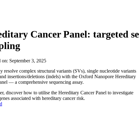
ditary Cancer Panel: targeted s
pling
d on:
September 3, 2025
y resolve complex structural variants (SVs), single nucleotide variants
nd insertions/deletions (indels) with the Oxford Nanopore Hereditary
anel — a comprehensive sequencing assay.
lyer, discover how to utilise the Hereditary Cancer Panel to investigate
enes associated with hereditary cancer risk.
d