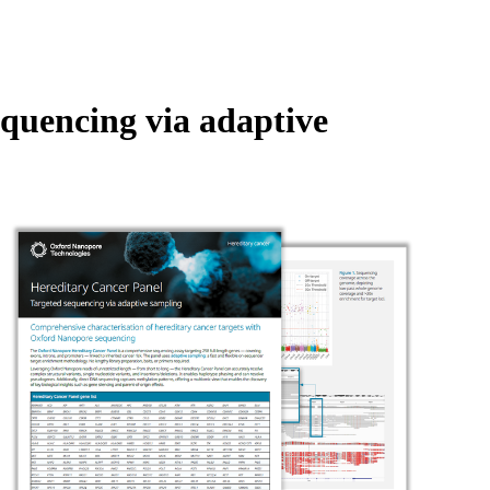
Login
Search
View your cart
equencing via adaptive