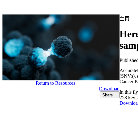
产品
应用领域
关于
主页
Here
sam
Publishe
Accuratel
(SNVs), a
Cancer P
Return to Resources
Download
In this f
Share
258 key g
Downloa