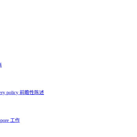
商
ery policy
前瞻性陈述
opore 工作