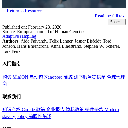
Return to Resources
Read the full text
Share
Published on:
February 23, 2026
Source:
European Journal of Human Genetics
Adaptive sampling
Authors:
Aida Paivandy, Felix Lenner, Jesper Eisfeldt, Tord
Jonson, Hans Ehrencrona, Anna Lindstrand, Stephen W. Scherer,
Lars Feuk
入门指南
购买 MinION 启动包
Nanopore 商城
测序服务提供商
全球代理
商
联系我们
知识产权
Cookie 政策
企业报告
隐私政策
条件条款
Modern
slavery policy
前瞻性陈述