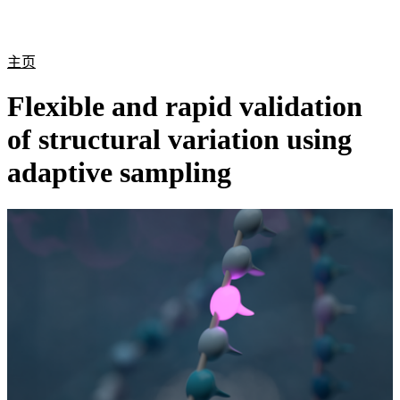
产
应用
关
Login
Search
View your cart
品
领域
于
主页
Flexible and rapid validation
of structural variation using
adaptive sampling