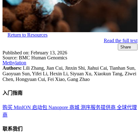
Return to Resources
Read the full text
Share
Published on:
February 13, 2026
Source:
BMC Human Genomics
Methylation
Authors:
Lili Zhang, Jian Cui, Jinxin Shi, Jiahui Cai, Tianhan Sun,
Gaoyuan Sun, Yifei Li, Hexin Li, Siyuan Xu, Xiaokun Tang, Ziwei
Chen, Hongyuan Cui, Fei Xiao, Gang Zhao
入门指南
购买 MinION 启动包
Nanopore 商城
测序服务提供商
全球代理
商
联系我们