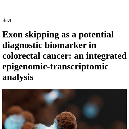
产
应用
关
Login
Search
View your cart
品
领域
于
主页
Exon skipping as a potential
diagnostic biomarker in
colorectal cancer: an integrated
epigenomic-transcriptomic
analysis