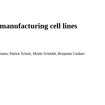
Login
Search
View your cart
manufacturing cell lines
rmann, Patrick Schulz, Moritz Schmidt, Benjamin Lindner