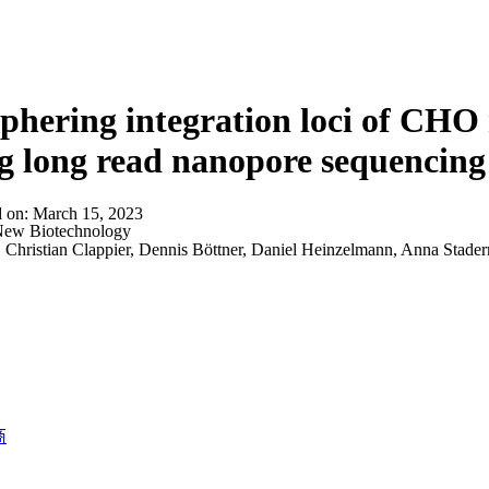
phering integration loci of CHO 
g long read nanopore sequencing
d on:
March 15, 2023
ew Biotechnology
:
Christian Clappier, Dennis Böttner, Daniel Heinzelmann, Anna Stade
商