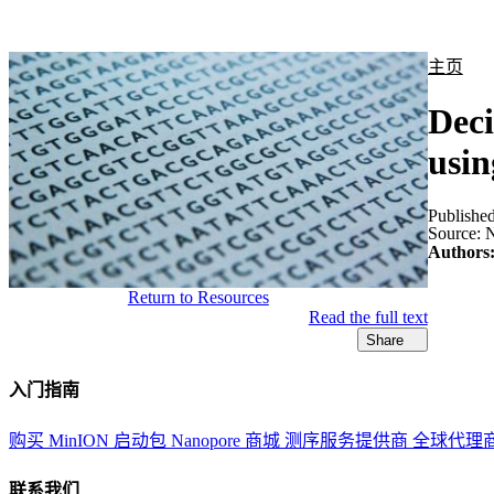
产品
应用领域
关于
主页
Deci
usin
Publishe
Source:
N
Authors
Return to Resources
Read the full text
Share
入门指南
购买 MinION 启动包
Nanopore 商城
测序服务提供商
全球代理
联系我们