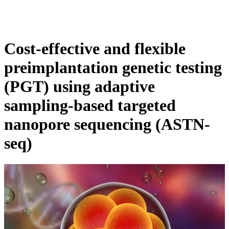
产
应用领
关
Login
View your cart
品
域
于
Cost-effective and flexible
preimplantation genetic testing
(PGT) using adaptive
sampling-based targeted
nanopore sequencing (ASTN-
seq)