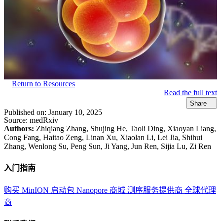
Return to Resources
Read the full text
Share
Published on:
January 10, 2025
Source:
medRxiv
Authors:
Zhiqiang Zhang, Shujing He, Taoli Ding, Xiaoyan Liang,
Cong Fang, Haitao Zeng, Linan Xu, Xiaolan Li, Lei Jia, Shihui
Zhang, Wenlong Su, Peng Sun, Ji Yang, Jun Ren, Sijia Lu, Zi Ren
入门指南
购买 MinION 启动包
Nanopore 商城
测序服务提供商
全球代理
商