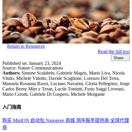
Return to Resources
Read the full text
Share
Published on:
January 23, 2024
Source:
Nature Communications
Authors:
Simone Scalabrin, Gabriele Magris, Mario Liva, Nicola
Vitulo, Michele Vidotto, Davide Scaglione, Lorenzo Del Terra,
Manuela Rosanna Ruosi, Luciano Navarini, Gloria Pellegrino, Jorge
Carlos Berny Mier y Teran, Lucile Toniutti, Furio Suggi Liverani,
Mario Cerutti, Gabriele Di Gaspero, Michele Morgante
入门指南
购买 MinION 启动包
Nanopore 商城
测序服务提供商
全球代理
商