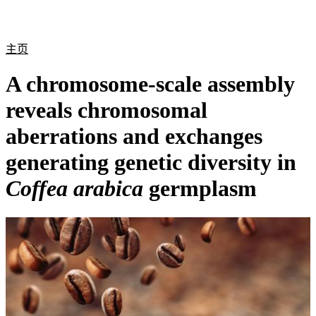
产
应用
关
Login
Search
View your cart
品
领域
于
主页
A chromosome-scale assembly
reveals chromosomal
aberrations and exchanges
generating genetic diversity in
Coffea arabica
germplasm