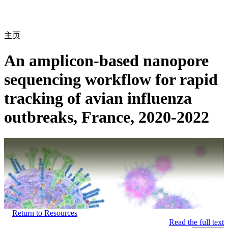
产
应用
关
Login
Search
View your cart
品
领域
于
主页
An amplicon-based nanopore
sequencing workflow for rapid
tracking of avian influenza
outbreaks, France, 2020-2022
Return to Resources
Read the full text