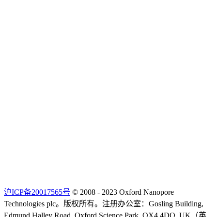
沪ICP备20017565号
© 2008 - 2023 Oxford Nanopore
Technologies plc。版权所有。注册办公室：Gosling Building,
Edmund Halley Road, Oxford Science Park, OX4 4DQ, UK（英