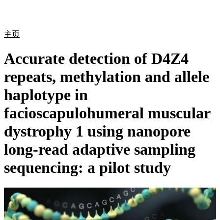
产
应用
关
Login
Search
View your cart
品
领域
于
主页
Accurate detection of D4Z4
repeats, methylation and allele
haplotype in
facioscapulohumeral muscular
dystrophy 1 using nanopore
long-read adaptive sampling
sequencing: a pilot study