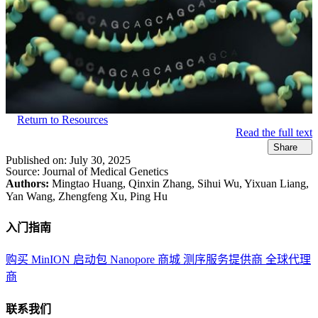
Return to Resources
Read the full text
Share
Published on:
July 30, 2025
Source:
Journal of Medical Genetics
Authors:
Mingtao Huang, Qinxin Zhang, Sihui Wu, Yixuan Liang,
Yan Wang, Zhengfeng Xu, Ping Hu
入门指南
购买 MinION 启动包
Nanopore 商城
测序服务提供商
全球代理
商
联系我们