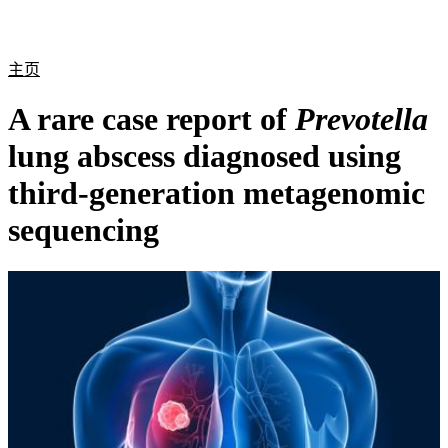
产
应用
关
Login
Search
View your cart
品
领域
于
主页
A rare case report of
Prevotella
lung abscess diagnosed using
third-generation metagenomic
sequencing