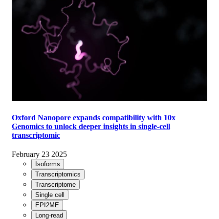
Oxford Nanopore expands compatibility with 10x
Genomics to unlock deeper insights in single-cell
transcriptomic
February 23 2025
Isoforms
Transcriptomics
Transcriptome
Single cell
EPI2ME
Long-read