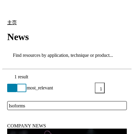
产
应用
关
Login
Search
View your cart
品
领域
于
主页
News
Search
Search
1 result
Go back to the Resource Centre homepage
1
Isoforms
Close
COMPANY NEWS