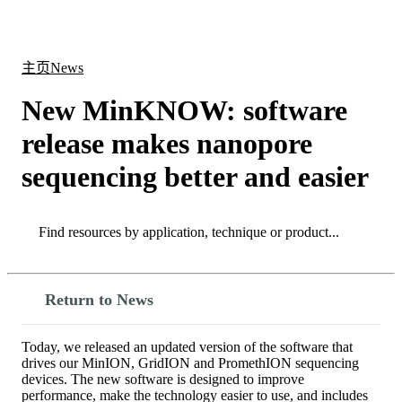
产
应用
关
Login
Search
View your cart
品
领域
于
主页
News
New MinKNOW: software
release makes nanopore
sequencing better and easier
Search
Search
Return to News
Today, we released an updated version of the software that
drives our MinION, GridION and PromethION sequencing
devices. The new software is designed to improve
performance, make the technology easier to use, and includes