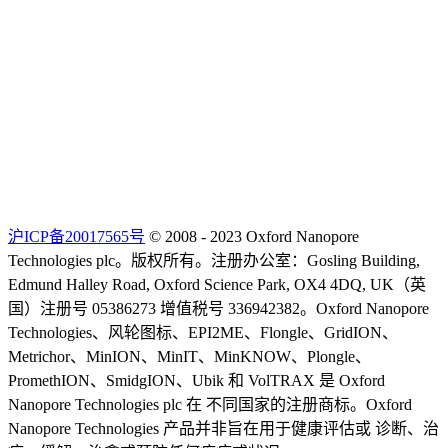
沪ICP备20017565号
© 2008 - 2023 Oxford Nanopore
Technologies plc。版权所有。注册办公室：Gosling Building,
Edmund Halley Road, Oxford Science Park, OX4 4DQ, UK（英
国）注册号 05386273 增值税号 336942382。Oxford Nanopore
Technologies、风轮图标、EPI2ME、Flongle、GridION、
Metrichor、MinION、MinIT、MinKNOW、Plongle、
PromethION、SmidgION、Ubik 和 VolTRAX 是 Oxford
Nanopore Technologies plc 在 不同国家的注册商标。Oxford
Nanopore Technologies 产品并非旨在用于健康评估或 诊断、治