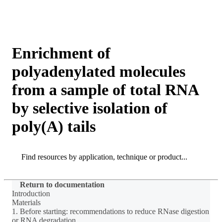
产
应用领
关
Login
View your cart
品
域
于
Enrichment of
polyadenylated molecules
from a sample of total RNA
by selective isolation of
poly(A) tails
Search
Search
Return to documentation
Introduction
Materials
1. Before starting: recommendations to reduce RNase digestion
or RNA degradation