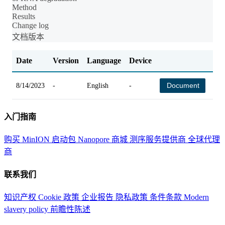
Method
Results
Change log
文档版本
Date
Version
Language
Device
Ch
Document
8/14/2023
-
English
-
-
入门指南
购买 MinION 启动包
Nanopore 商城
测序服务提供商
全球代理
商
联系我们
知识产权
Cookie 政策
企业报告
隐私政策
条件条款
Modern
slavery policy
前瞻性陈述