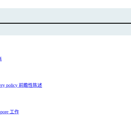
商
ery policy
前瞻性陈述
opore 工作