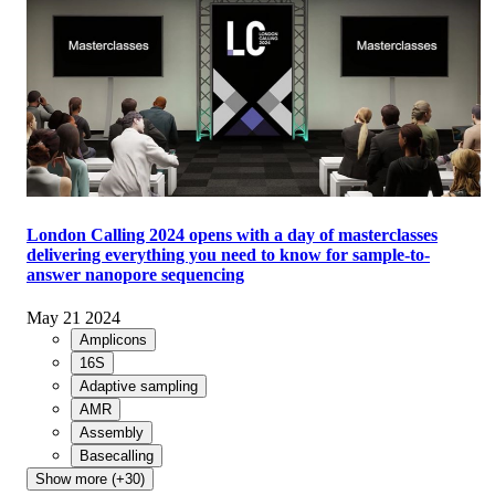
London Calling 2024 opens with a day of masterclasses
delivering everything you need to know for sample-to-
answer nanopore sequencing
May 21 2024
Amplicons
16S
Adaptive sampling
AMR
Assembly
Basecalling
Show more (+30)