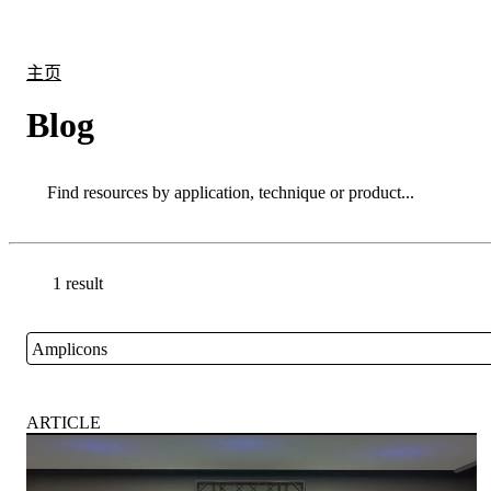
产品
应用领域
关于
主页
Blog
Search
Search
1 result
Go back to the Resource Centre homepage
Amplicons
Close
ARTICLE