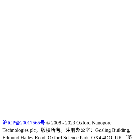
沪ICP备20017565号
© 2008 - 2023 Oxford Nanopore
Technologies plc。版权所有。注册办公室：Gosling Building,
Edmund Halley Road, Oxford Science Park, OX4 4DQ, UK（英