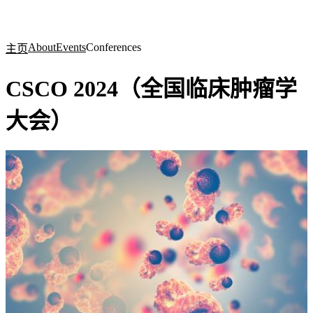
产
应用
关
Login
Search
View your cart
品
领域
于
About
Events
Conferences
主页
CSCO 2024（全国临床肿瘤学
大会）