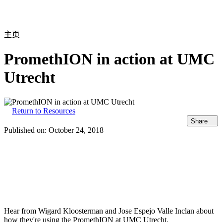
产
应用
关
Login
Search
View your cart
品
领域
于
主页
PromethION in action at UMC
Utrecht
Return to Resources
Share
Published on:
October 24, 2018
Hear from Wigard Kloosterman and Jose Espejo Valle Inclan about
how they're using the PromethION at UMC Utrecht.