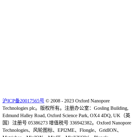
沪ICP备20017565号
© 2008 - 2023 Oxford Nanopore
Technologies plc。版权所有。注册办公室：Gosling Building,
Edmund Halley Road, Oxford Science Park, OX4 4DQ, UK（英
国）注册号 05386273 增值税号 336942382。Oxford Nanopore
Technologies、风轮图标、EPI2ME、Flongle、GridION、