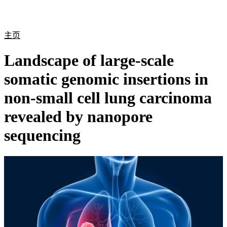
产
应用
关
Login
Search
View your cart
品
领域
于
主页
Landscape of large-scale
somatic genomic insertions in
non-small cell lung carcinoma
revealed by nanopore
sequencing