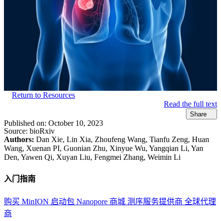
Return to Resources
Read the full text
Share
Published on:
October 10, 2023
Source:
bioRxiv
Authors:
Dan Xie, Lin Xia, Zhoufeng Wang, Tianfu Zeng, Huan
Wang, Xuenan PI, Guonian Zhu, Xinyue Wu, Yangqian Li, Yan
Den, Yawen Qi, Xuyan Liu, Fengmei Zhang, Weimin Li
入门指南
购买 MinION 启动包
Nanopore 商城
测序服务提供商
全球代理
商