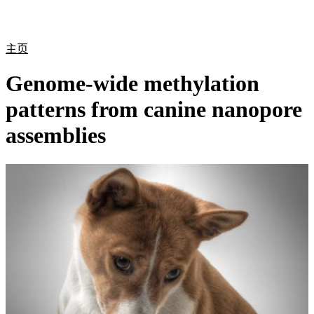
产
应用
关
Login
Search
View your cart
品
领域
于
主页
Genome-wide methylation
patterns from canine nanopore
assemblies