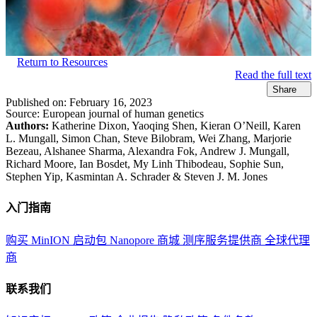
Return to Resources
Read the full text
Share
Published on:
February 16, 2023
Source:
European journal of human genetics
Authors:
Katherine Dixon, Yaoqing Shen, Kieran O’Neill, Karen
L. Mungall, Simon Chan, Steve Bilobram, Wei Zhang, Marjorie
Bezeau, Alshanee Sharma, Alexandra Fok, Andrew J. Mungall,
Richard Moore, Ian Bosdet, My Linh Thibodeau, Sophie Sun,
Stephen Yip, Kasmintan A. Schrader & Steven J. M. Jones
入门指南
购买 MinION 启动包
Nanopore 商城
测序服务提供商
全球代理
商
联系我们