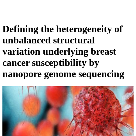
产
应用领
关
Login
View your cart
品
域
于
Defining the heterogeneity of
unbalanced structural
variation underlying breast
cancer susceptibility by
nanopore genome sequencing