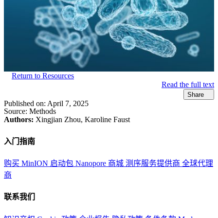
Return to Resources
Read the full text
Share
Published on:
April 7, 2025
Source:
Methods
Authors:
Xingjian Zhou, Karoline Faust
入门指南
购买 MinION 启动包
Nanopore 商城
测序服务提供商
全球代理
商
联系我们