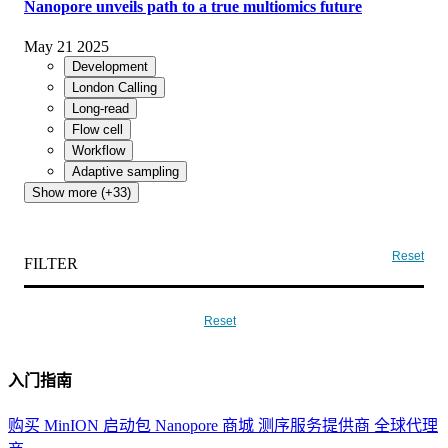
Nanopore unveils path to a true multiomics future
May 21 2025
Development
London Calling
Long-read
Flow cell
Workflow
Adaptive sampling
Show more (+33)
Reset
FILTER
Reset
入门指南
购买 MinION 启动包
Nanopore 商城
测序服务提供商
全球代理