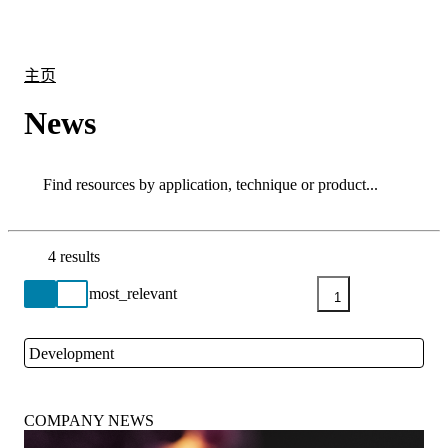
产
应用
关
Login
Search
View your cart
品
领域
于
主页
News
Search
Search
4 results
Go back to the Resource Centre homepage
1
Development
Close
COMPANY NEWS