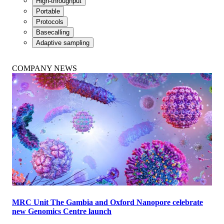
High-throughput
Portable
Protocols
Basecalling
Adaptive sampling
COMPANY NEWS
MRC Unit The Gambia and Oxford Nanopore celebrate
new Genomics Centre launch