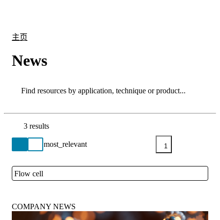
产
应用
关
Login
Search
View your cart
品
领域
于
主页
News
Search
Search
3 results
Go back to the Resource Centre homepage
1
Flow cell
Close
COMPANY NEWS