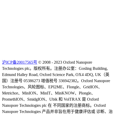
沪ICP备20017565号
© 2008 - 2023 Oxford Nanopore
Technologies plc。版权所有。注册办公室：Gosling Building,
Edmund Halley Road, Oxford Science Park, OX4 4DQ, UK（英
国）注册号 05386273 增值税号 336942382。Oxford Nanopore
Technologies、风轮图标、EPI2ME、Flongle、GridION、
Metrichor、MinION、MinIT、MinKNOW、Plongle、
PromethION、SmidgION、Ubik 和 VolTRAX 是 Oxford
Nanopore Technologies plc 在 不同国家的注册商标。Oxford
Nanopore Technologies 产品并非旨在用于健康评估或 诊断、治