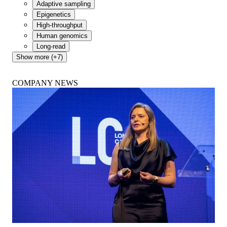
Adaptive sampling
Epigenetics
High-throughput
Human genomics
Long-read
Show more (+7)
COMPANY NEWS